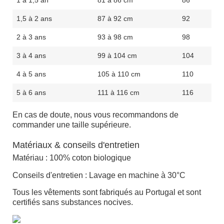
1 à 1,5 an
81 à 86 cm
86
1,5 à 2 ans
87 à 92 cm
92
2 à 3 ans
93 à 98 cm
98
3 à 4 ans
99 à 104 cm
104
4 à 5 ans
105 à 110 cm
110
5 à 6 ans
111 à 116 cm
116
En cas de doute, nous vous recommandons de
commander une taille supérieure.
Matériaux & conseils d'entretien
Matériau :
100% coton biologique
Conseils d'entretien :
Lavage en machine à 30°C
Tous les vêtements sont fabriqués au Portugal et sont
certifiés sans substances nocives.