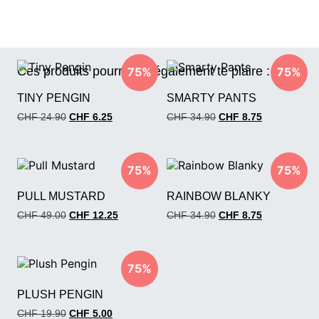
Ces produits pourraient également te plaire :
75%
75%
TINY PENGIN
SMARTY PANTS
CHF
24.90
CHF
6.25
CHF
34.90
CHF
8.75
75%
75%
PULL MUSTARD
RAINBOW BLANKY
CHF
49.00
CHF
12.25
CHF
34.90
CHF
8.75
75%
PLUSH PENGIN
CHF
19.90
CHF
5.00