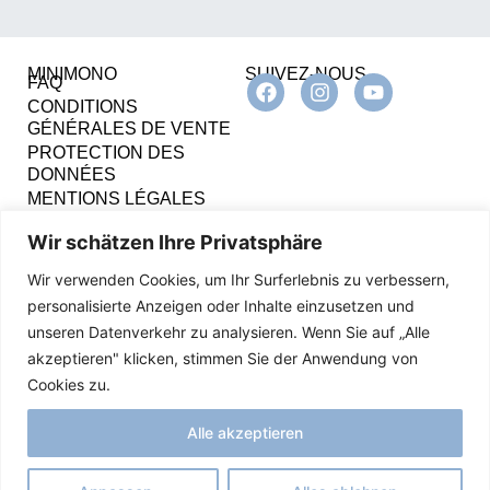
MINIMONO
SUIVEZ-NOUS
FAQ
CONDITIONS
GÉNÉRALES DE VENTE
PROTECTION DES
DONNÉES
MENTIONS LÉGALES
Wir schätzen Ihre Privatsphäre
CONTACT
Du lundi au vendredi
9h00 - 12h00
Wir verwenden Cookies, um Ihr Surferlebnis zu verbessern,
personalisierte Anzeigen oder Inhalte einzusetzen und
Pengin & Friends AG
unseren Datenverkehr zu analysieren. Wenn Sie auf „Alle
Sickingerstrasse 10
akzeptieren" klicken, stimmen Sie der Anwendung von
3014 Berne, Suisse
Cookies zu.
Téléphone +41 31 333 13 63
E-mail
info@minimono.ch
Alle akzeptieren