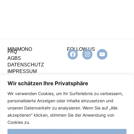
MINIMONO
FOLLOW US
FAQ
AGBS
DATENSCHUTZ
IMPRESSUM
Wir schätzen Ihre Privatsphäre
KONTAKT
Montag bis Freitag
9:00 – 12:00 Uhr
Wir verwenden Cookies, um Ihr Surferlebnis zu verbessern,
personalisierte Anzeigen oder Inhalte einzusetzen und
Pengin & Friends AG
unseren Datenverkehr zu analysieren. Wenn Sie auf „Alle
Sickingerstrasse 10
akzeptieren" klicken, stimmen Sie der Anwendung von
3014 Bern, Schweiz
Cookies zu.
Telefon +41 31 333 13 63
E-Mail
info@minimono.ch